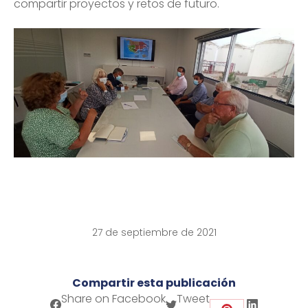
compartir proyectos y retos de futuro.
27 de septiembre de 2021
Compartir esta publicación
Share on Facebook
Share on Twitter
Share on LinkedIn
Share on WhatsApp
Share on Facebook
Tweet