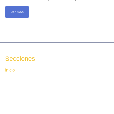
Ver más
Secciones
Inicio
Conócenos
Nuestras empresas
Press room
Contacta