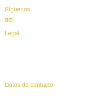
Síguenos
Legal
Aviso legal
Política de privacidad
Política de cookies
Delegado de P. Datos
Datos de contacto
Calle Irlanda S/N, Recinto Interior Zona Franca, CP:
11011 Cádiz