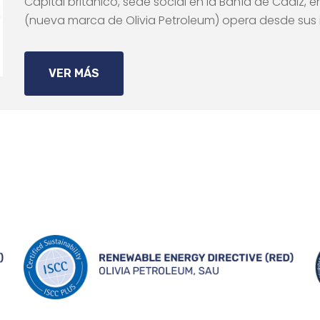
Capital británico, sede social en la Bahía de Cádiz, e
(nueva marca de Olivia Petroleum) opera desde sus 
VER MÁS