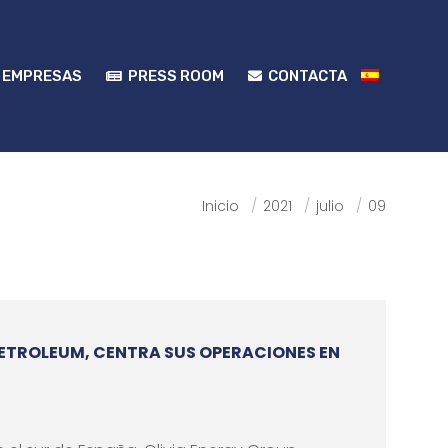
 EMPRESAS
PRESS ROOM
CONTACTA
 EMPRESAS
PRESS ROOM
CONTACTA
Estás aquí:
Inicio
2021
julio
09
PETROLEUM, CENTRA SUS OPERACIONES EN